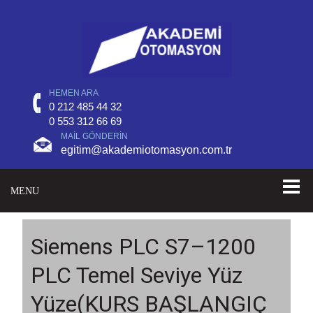
HEMEN ARA
0 212 485 44 32
0 553 312 66 69
MAIL GÖNDERIN
egitim@akademiotomasyon.com.tr
MENU
Siemens PLC S7–1200
PLC Temel Seviye Yüz
Yüze(KURS BAŞLANGIÇ