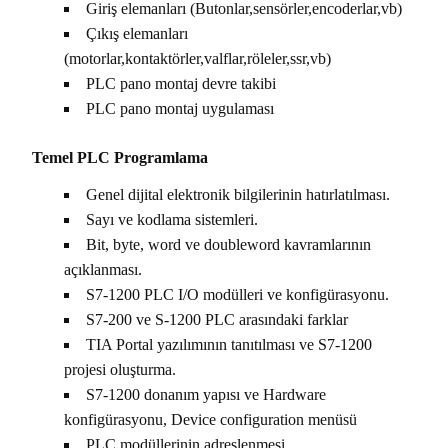
Giriş elemanları (Butonlar,sensörler,encoderlar,vb)
Çıkış elemanları
(motorlar,kontaktörler,valflar,röleler,ssr,vb)
PLC pano montaj devre takibi
PLC pano montaj uygulaması
Temel PLC Programlama
Genel dijital elektronik bilgilerinin hatırlatılması.
Sayı ve kodlama sistemleri.
Bit, byte, word ve doubleword kavramlarının
açıklanması.
S7-1200 PLC I/O modülleri ve konfigürasyonu.
S7-200 ve S-1200 PLC arasındaki farklar
TIA Portal yazılımının tanıtılması ve S7-1200
projesi oluşturma.
S7-1200 donanım yapısı ve Hardware
konfigürasyonu, Device configuration menüsü
PLC modüllerinin adreslenmesi.