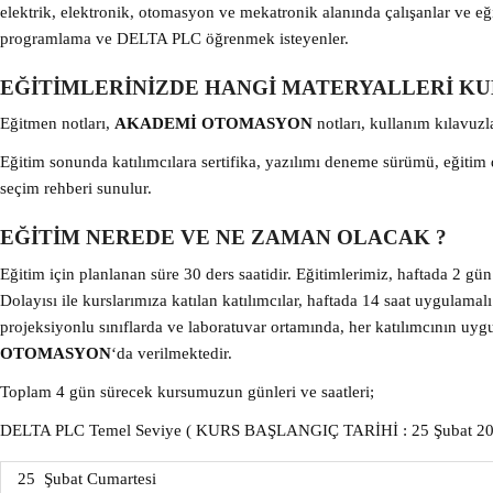
elektrik, elektronik, otomasyon ve mekatronik alanında çalışanlar ve e
programlama ve DELTA PLC öğrenmek isteyenler.
EĞİTİMLERİNİZDE HANGİ MATERYALLERİ K
Eğitmen notları,
AKADEMİ OTOMASYON
notları, kullanım kılavuzl
Eğitim sonunda katılımcılara sertifika, yazılımı deneme sürümü, eğitim
seçim rehberi sunulur.
EĞİTİM NEREDE VE NE ZAMAN OLACAK ?
Eğitim için planlanan süre 30 ders saatidir. Eğitimlerimiz, haftada 2 gü
Dolayısı ile kurslarımıza katılan katılımcılar, haftada 14 saat uygulamal
projeksiyonlu sınıflarda ve laboratuvar ortamında, her katılımcının uy
OTOMASYON
‘da verilmektedir.
Toplam 4 gün sürecek kursumuzun günleri ve saatleri;
DELTA PLC Temel Seviye ( KURS BAŞLANGIÇ TARİHİ : 25 Şubat 20
25 Şubat Cumartesi