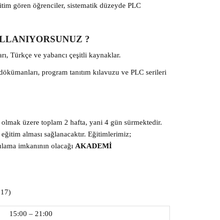
ğitim gören öğrenciler, sistematik düzeyde PLC
ULLANIYORSUNUZ ?
arı, Türkçe ve yabancı çeşitli kaynaklar.
 dökümanları, program tanıtım kılavuzu ve PLC serileri
n olmak üzere toplam 2 hafta, yani 4 gün sürmektedir.
ı eğitim alması sağlanacaktır. Eğitimlerimiz;
gulama imkanının olacağı
AKADEMİ
17)
15:00 – 21:00