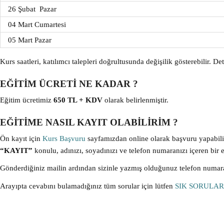
26 Şubat Pazar
04 Mart Cumartesi
05 Mart Pazar
Kurs saatleri, katılımcı talepleri doğrultusunda değişilik gösterebilir. Det
EĞİTİM ÜCRETİ NE KADAR ?
Eğitim ücretimiz
650 TL + KDV
olarak belirlenmiştir.
EĞİTİME NASIL KAYIT OLABİLİRİM ?
Ön kayıt için
Kurs Başvuru
sayfamızdan online olarak başvuru yapabil
“KAYIT”
konulu, adınızı, soyadınızı ve telefon numaranızı içeren bir 
Gönderdiğiniz mailin ardından sizinle yazmış olduğunuz telefon numara
Arayıpta cevabını bulamadığınız tüm sorular için lütfen
SIK SORULA