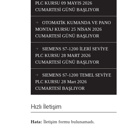
PLC KURSU 09 MAYIS 2026
CUMARTESİ GÜNÜ BAŞLIYOR
OTOMATİK KUMANDA VE PANO
MONTAJ KURSU 25 NİSAN 2026
CUMARTESİ GÜNÜ BAŞLIYOR
SIEMENS S7-1200 İLERİ SEVİYE
PLC KURSU 28 MART 2026
CUMARTESİ GÜNÜ BAŞLIYOR
SIEMENS S7-1200 TEMEL SEVİYE
PLC KURSU 28 Mart 2026
CUMARTESİ BAŞLIYOR
Hızlı İletişim
Hata:
İletişim formu bulunamadı.