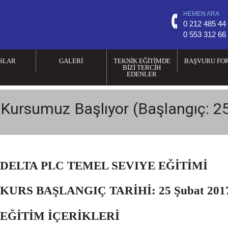
HEMEN ARA
0 212 485 44
0 553 312 66
SLAR
GALERI
TEKNİK EĞİTİMDE
BAŞVURU FO
BİZİ TERCİH
EDENLER
Kursumuz Başlıyor (Başlangıç: 2
DELTA PLC TEMEL SEVIYE EĞİTİMİ
KURS BAŞLANGIÇ TARİHİ: 25 Şubat 2017
EĞİTİM İÇERİKLERİ