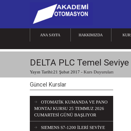
ANA SAYFA
HAKKIMIZDA
KUR
DELTA PLC Temel Seviye 
Yayın Tarihi:
21 Şubat 2017
-
Kurs Duyuruları
Güncel Kurslar
OTOMATİK KUMANDA VE PANO
MONTAJ KURSU 25 TEMMUZ 2026
CUMARTESİ GÜNÜ BAŞLIYOR
SIEMENS S7-1200 İLERİ SEVİYE