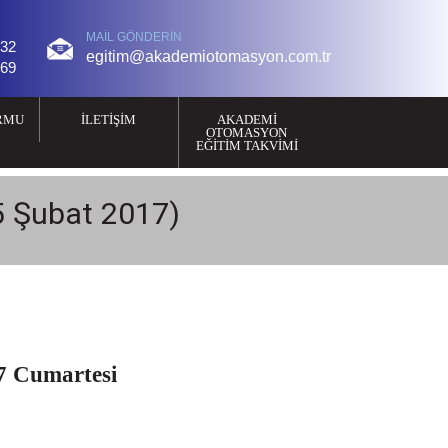
MAIL GÖNDERIN
 32
egitim@akademiotomasyon.com.tr
 69
RMU
İLETIŞIM
AKADEMI
OTOMASYON
EĞITIM TAKVIMI
5 Şubat 2017)
 Cumartesi