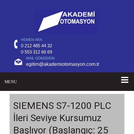
HEMEN ARA
0 212 485 44 32
0 553 312 66 69
MAIL GÖNDERIN
egitim@akademiotomasyon.com.tr
MENU
SIEMENS S7-1200 PLC
İleri Seviye Kursumuz
Başlıyor (Başlangıç: 25