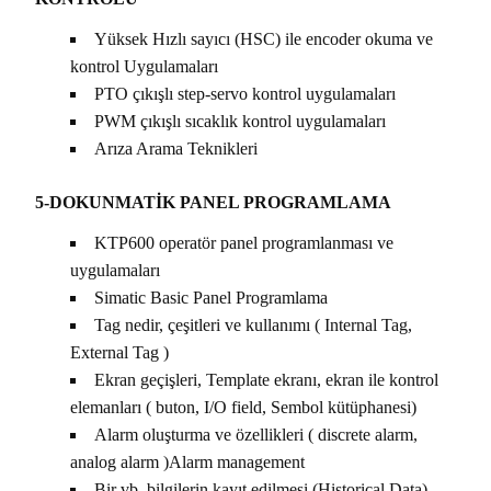
Yüksek Hızlı sayıcı (HSC) ile encoder okuma ve
kontrol Uygulamaları
PTO çıkışlı step-servo kontrol uygulamaları
PWM çıkışlı sıcaklık kontrol uygulamaları
Arıza Arama Teknikleri
5-DOKUNMATİK PANEL PROGRAMLAMA
KTP600 operatör panel programlanması ve
uygulamaları
Simatic Basic Panel Programlama
Tag nedir, çeşitleri ve kullanımı ( Internal Tag,
External Tag )
Ekran geçişleri, Template ekranı, ekran ile kontrol
elemanları ( buton, I/O field, Sembol kütüphanesi)
Alarm oluşturma ve özellikleri ( discrete alarm,
analog alarm )Alarm management
Bir vb. bilgilerin kayıt edilmesi (Historical Data)