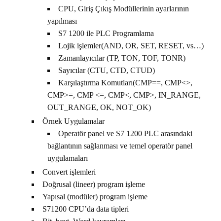
CPU, Giriş Çıkış Modüllerinin ayarlarının
yapılması
S7 1200 ile PLC Programlama
Lojik işlemler(AND, OR, SET, RESET, vs…)
Zamanlayıcılar (TP, TON, TOF, TONR)
Sayıcılar (CTU, CTD, CTUD)
Karşılaştırma Komutları(CMP==, CMP<>,
CMP>=, CMP <=, CMP<, CMP>, IN_RANGE,
OUT_RANGE, OK, NOT_OK)
Örnek Uygulamalar
Operatör panel ve S7 1200 PLC arasındaki
bağlantının sağlanması ve temel operatör panel
uygulamaları
Convert işlemleri
Doğrusal (lineer) program işleme
Yapısal (modüler) program işleme
S71200 CPU’da data tipleri