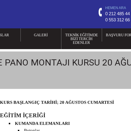
HEMEN ARA
0 212 485 44
0 553 312 66
SLAR
GALERI
TEKNİK EĞİTİMDE
BAŞVURU FO
BİZİ TERCİH
EDENLER
 PANO MONTAJI KURSU 20 AĞ
KURS BAŞLANGIÇ TARİHİ; 20 AĞUSTOS CUMARTESİ
EĞİTİM İÇERİĞİ
KUMANDA ELEMANLARI
Butonlar