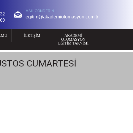
MAIL GÖNDERIN
 32
egitim@akademiotomasyon.com.tr
 69
RMU
İLETIŞIM
AKADEMI
OTOMASYON
EĞITIM TAKVIMI
USTOS CUMARTESİ