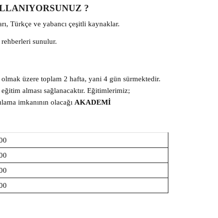
ULLANIYORSUNUZ ?
arı, Türkçe ve yabancı çeşitli kaynaklar.
 rehberleri sunulur.
n olmak üzere toplam 2 hafta, yani 4 gün sürmektedir.
ı eğitim alması sağlanacaktır. Eğitimlerimiz;
gulama imkanının olacağı
AKADEMİ
00
00
00
00